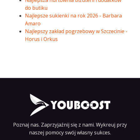
Najlepsza hurtownia biżuterii i dodatków
do butiku
Najlepsze sukienki na rok 2026 - Barbara
Amaro
Najlepszy zakład pogrzebowy w Szczecinie -
Horus i Orkus
Poznaj nas. Zaprzyjaźnij się z nami. Wykreuj przy
naszej pomocy swój własny sukces.