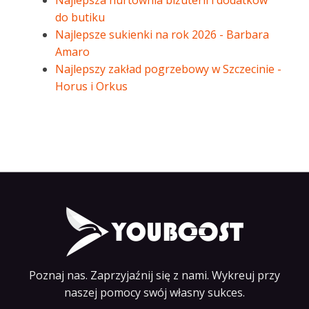
Najlepsza hurtownia biżuterii i dodatków
do butiku
Najlepsze sukienki na rok 2026 - Barbara
Amaro
Najlepszy zakład pogrzebowy w Szczecinie -
Horus i Orkus
Poznaj nas. Zaprzyjaźnij się z nami. Wykreuj przy
naszej pomocy swój własny sukces.