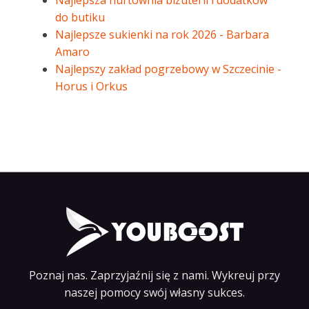
Najlepsza hurtownia biżuterii i dodatków
do butiku
Najlepsze sukienki na rok 2026 - Barbara
Amaro
Najlepszy zakład pogrzebowy w Szczecinie -
Horus i Orkus
Poznaj nas. Zaprzyjaźnij się z nami. Wykreuj przy
naszej pomocy swój własny sukces.