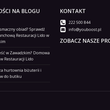
ŚCI NA BLOGU
KONTAKT
222 500 844
i smaczny obiad? Sprawdź
info@youboost.pl
unchową Restauracji Lido w
ZOBACZ NASZE PRO
kim
jeść w Zawadzkim? Domowa
w Restauracji Lido
a hurtownia biżuterii i
w do butiku