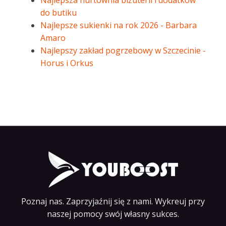
Najlepsza hurtownia biżuterii i dodatków
do butiku
Najlepsze sukienki na rok 2026 - Barbara
Amaro
Najlepszy zakład pogrzebowy w Szczecinie -
Horus i Orkus
Poznaj nas. Zaprzyjaźnij się z nami. Wykreuj przy
naszej pomocy swój własny sukces.