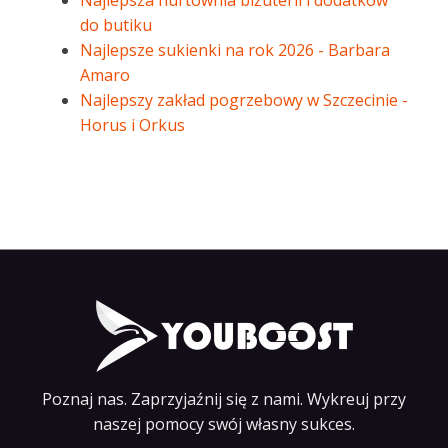
Najlepsza hurtownia biżuterii i dodatków
do butiku
Najlepsze sukienki na rok 2026 - Barbara
Amaro
Najlepszy zakład pogrzebowy w Szczecinie -
Horus i Orkus
Poznaj nas. Zaprzyjaźnij się z nami. Wykreuj przy
naszej pomocy swój własny sukces.