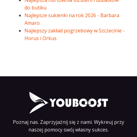
Najlepsza hurtownia biżuterii i dodatków
do butiku
Najlepsze sukienki na rok 2026 - Barbara
Amaro
Najlepszy zakład pogrzebowy w Szczecinie -
Horus i Orkus
Poznaj nas. Zaprzyjaźnij się z nami. Wykreuj przy
naszej pomocy swój własny sukces.