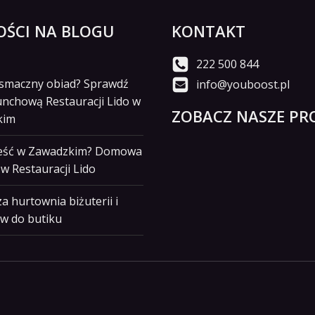
ŚCI NA BLOGU
KONTAKT
222 500 844
i smaczny obiad? Sprawdź
info@youboost.pl
unchową Restauracji Lido w
ZOBACZ NASZE PRO
kim
jeść w Zawadzkim? Domowa
w Restauracji Lido
a hurtownia biżuterii i
w do butiku