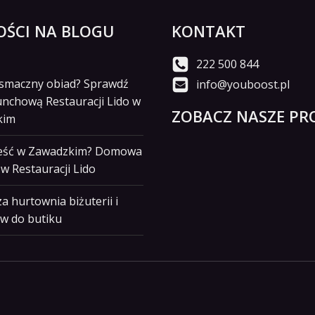
ŚCI NA BLOGU
KONTAKT
222 500 844
i smaczny obiad? Sprawdź
info@youboost.pl
unchową Restauracji Lido w
ZOBACZ NASZE PRO
kim
jeść w Zawadzkim? Domowa
w Restauracji Lido
a hurtownia biżuterii i
w do butiku