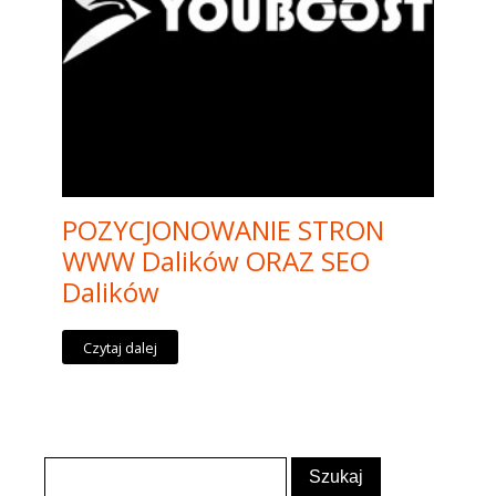
POZYCJONOWANIE STRON
WWW Dalików ORAZ SEO
Dalików
Czytaj dalej