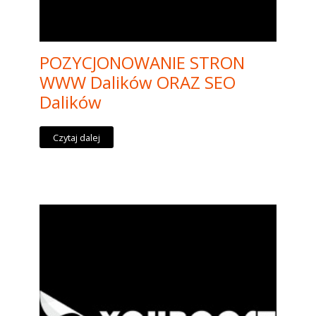
POZYCJONOWANIE STRON
WWW Dalików ORAZ SEO
Dalików
Czytaj dalej