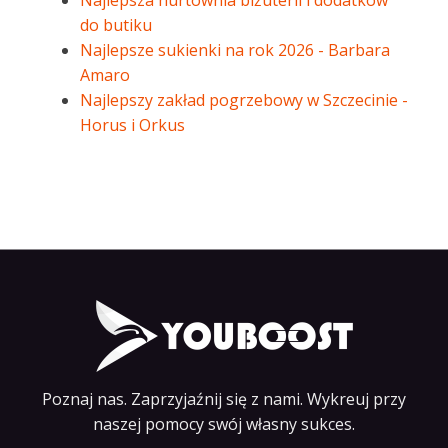
Najlepsza hurtownia biżuterii i dodatków
do butiku
Najlepsze sukienki na rok 2026 - Barbara
Amaro
Najlepszy zakład pogrzebowy w Szczecinie -
Horus i Orkus
Poznaj nas. Zaprzyjaźnij się z nami. Wykreuj przy
naszej pomocy swój własny sukces.