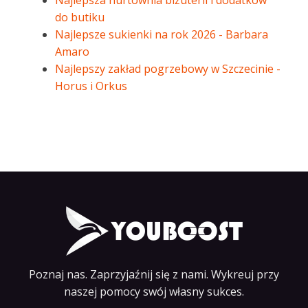
Najlepsza hurtownia biżuterii i dodatków
do butiku
Najlepsze sukienki na rok 2026 - Barbara
Amaro
Najlepszy zakład pogrzebowy w Szczecinie -
Horus i Orkus
Poznaj nas. Zaprzyjaźnij się z nami. Wykreuj przy
naszej pomocy swój własny sukces.