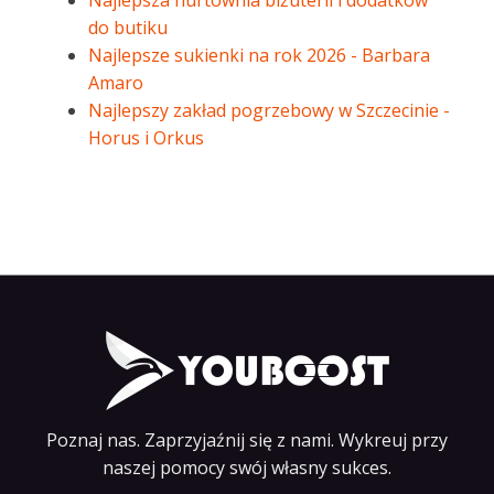
Najlepsza hurtownia biżuterii i dodatków
do butiku
Najlepsze sukienki na rok 2026 - Barbara
Amaro
Najlepszy zakład pogrzebowy w Szczecinie -
Horus i Orkus
Poznaj nas. Zaprzyjaźnij się z nami. Wykreuj przy
naszej pomocy swój własny sukces.