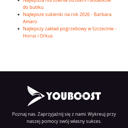
Najlepsza hurtownia biżuterii i dodatków
do butiku
Najlepsze sukienki na rok 2026 - Barbara
Amaro
Najlepszy zakład pogrzebowy w Szczecinie -
Horus i Orkus
Poznaj nas. Zaprzyjaźnij się z nami. Wykreuj przy
naszej pomocy swój własny sukces.