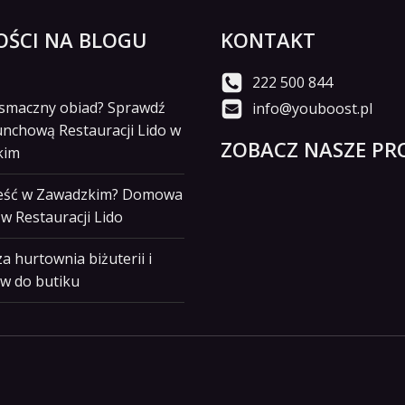
ŚCI NA BLOGU
KONTAKT
222 500 844
i smaczny obiad? Sprawdź
info@youboost.pl
unchową Restauracji Lido w
ZOBACZ NASZE PRO
kim
jeść w Zawadzkim? Domowa
w Restauracji Lido
a hurtownia biżuterii i
w do butiku