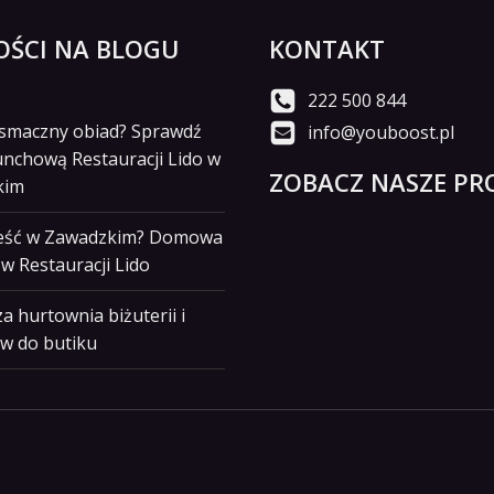
ŚCI NA BLOGU
KONTAKT
222 500 844
i smaczny obiad? Sprawdź
info@youboost.pl
unchową Restauracji Lido w
ZOBACZ NASZE PRO
kim
jeść w Zawadzkim? Domowa
w Restauracji Lido
a hurtownia biżuterii i
w do butiku