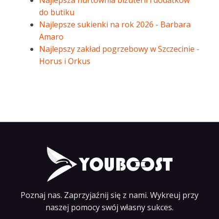
Najlepsza hurtownia biżuterii i dodatków
do butiku
Najlepsze sukienki na rok 2026 - Barbara
Amaro
Najlepszy zakład pogrzebowy w Szczecinie -
Horus i Orkus
Poznaj nas. Zaprzyjaźnij się z nami. Wykreuj przy
naszej pomocy swój własny sukces.