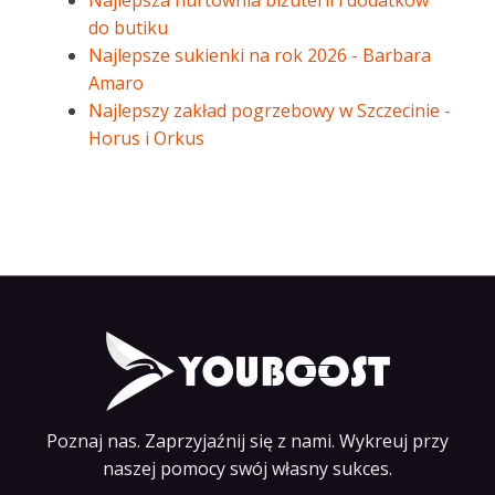
Najlepsza hurtownia biżuterii i dodatków
do butiku
Najlepsze sukienki na rok 2026 - Barbara
Amaro
Najlepszy zakład pogrzebowy w Szczecinie -
Horus i Orkus
Poznaj nas. Zaprzyjaźnij się z nami. Wykreuj przy
naszej pomocy swój własny sukces.