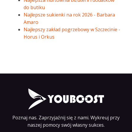
Najlepsza hurtownia biżuterii i dodatków
do butiku
Najlepsze sukienki na rok 2026 - Barbara
Amaro
Najlepszy zakład pogrzebowy w Szczecinie -
Horus i Orkus
Poznaj nas. Zaprzyjaźnij się z nami. Wykreuj przy
naszej pomocy swój własny sukces.