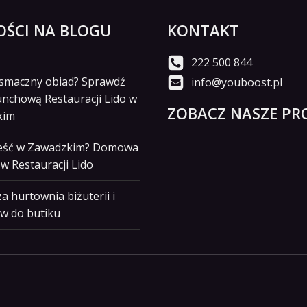
ŚCI NA BLOGU
KONTAKT
222 500 844
i smaczny obiad? Sprawdź
info@youboost.pl
unchową Restauracji Lido w
ZOBACZ NASZE PRO
kim
jeść w Zawadzkim? Domowa
w Restauracji Lido
a hurtownia biżuterii i
w do butiku