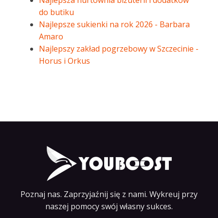
Najlepsza hurtownia biżuterii i dodatków
do butiku
Najlepsze sukienki na rok 2026 - Barbara
Amaro
Najlepszy zakład pogrzebowy w Szczecinie -
Horus i Orkus
Poznaj nas. Zaprzyjaźnij się z nami. Wykreuj przy
naszej pomocy swój własny sukces.