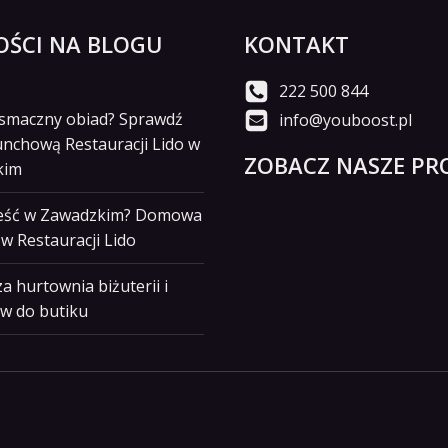
ŚCI NA BLOGU
KONTAKT
222 500 844
i smaczny obiad? Sprawdź
info@youboost.pl
unchową Restauracji Lido w
ZOBACZ NASZE PRO
kim
jeść w Zawadzkim? Domowa
w Restauracji Lido
a hurtownia biżuterii i
w do butiku