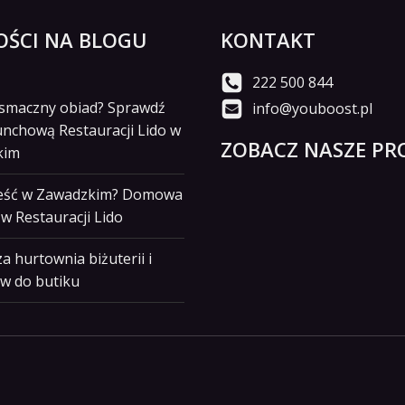
ŚCI NA BLOGU
KONTAKT
222 500 844
i smaczny obiad? Sprawdź
info@youboost.pl
unchową Restauracji Lido w
ZOBACZ NASZE PRO
kim
jeść w Zawadzkim? Domowa
w Restauracji Lido
a hurtownia biżuterii i
w do butiku