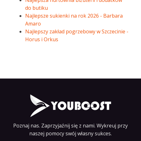
Najlepsza hurtownia biżuterii i dodatków
do butiku
Najlepsze sukienki na rok 2026 - Barbara
Amaro
Najlepszy zakład pogrzebowy w Szczecinie -
Horus i Orkus
Poznaj nas. Zaprzyjaźnij się z nami. Wykreuj przy
naszej pomocy swój własny sukces.