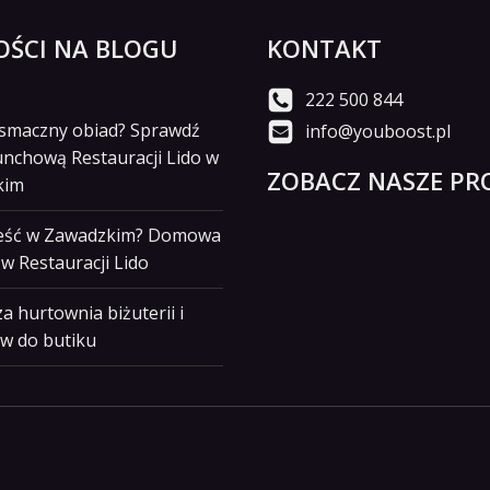
ŚCI NA BLOGU
KONTAKT
222 500 844
i smaczny obiad? Sprawdź
info@youboost.pl
unchową Restauracji Lido w
ZOBACZ NASZE PRO
kim
jeść w Zawadzkim? Domowa
w Restauracji Lido
a hurtownia biżuterii i
w do butiku