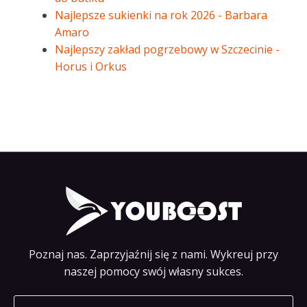
Najlepsze sukienki na rok 2026 - Barbara
Amaro
Najlepszy zakład pogrzebowy w Szczecinie -
Horus i Orkus
Poznaj nas. Zaprzyjaźnij się z nami. Wykreuj przy
naszej pomocy swój własny sukces.