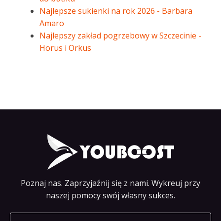
Najlepsze sukienki na rok 2026 - Barbara
Amaro
Najlepszy zakład pogrzebowy w Szczecinie -
Horus i Orkus
Poznaj nas. Zaprzyjaźnij się z nami. Wykreuj przy
naszej pomocy swój własny sukces.