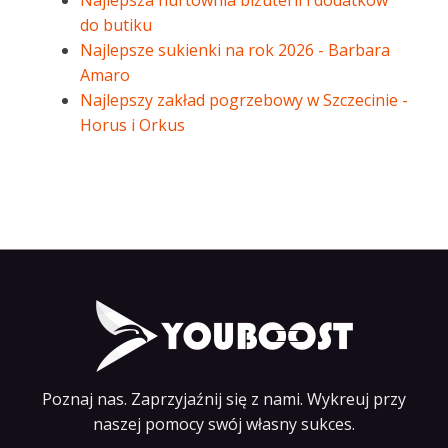
Najlepsza hurtownia biżuterii i dodatków
do butiku
Najlepsze sukienki na rok 2026 - Barbara
Amaro
Najlepszy zakład pogrzebowy w Szczecinie -
Horus i Orkus
Poznaj nas. Zaprzyjaźnij się z nami. Wykreuj przy
naszej pomocy swój własny sukces.