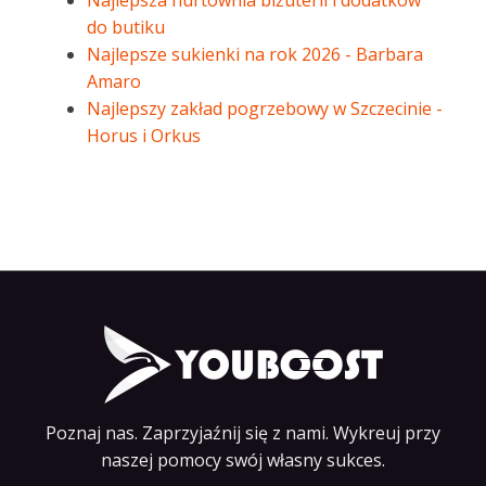
Najlepsza hurtownia biżuterii i dodatków
do butiku
Najlepsze sukienki na rok 2026 - Barbara
Amaro
Najlepszy zakład pogrzebowy w Szczecinie -
Horus i Orkus
Poznaj nas. Zaprzyjaźnij się z nami. Wykreuj przy
naszej pomocy swój własny sukces.