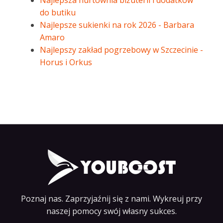
Najlepsza hurtownia biżuterii i dodatków
do butiku
Najlepsze sukienki na rok 2026 - Barbara
Amaro
Najlepszy zakład pogrzebowy w Szczecinie -
Horus i Orkus
Poznaj nas. Zaprzyjaźnij się z nami. Wykreuj przy
naszej pomocy swój własny sukces.