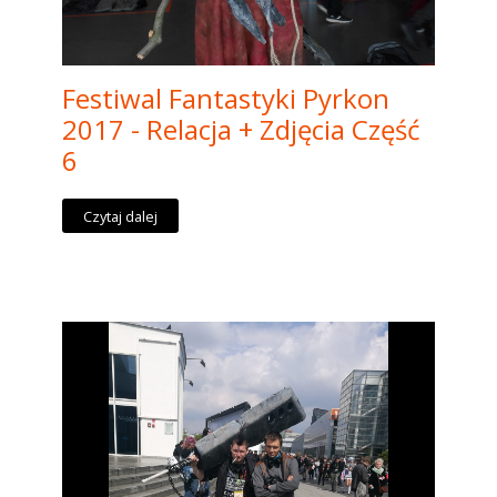
Festiwal Fantastyki Pyrkon
2017 - Relacja + Zdjęcia Część
6
Czytaj dalej