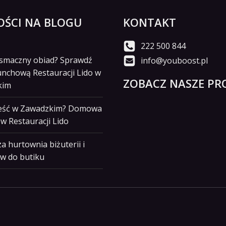
ŚCI NA BLOGU
KONTAKT
222 500 844
i smaczny obiad? Sprawdź
info@youboost.pl
unchową Restauracji Lido w
ZOBACZ NASZE PRO
kim
jeść w Zawadzkim? Domowa
w Restauracji Lido
a hurtownia biżuterii i
w do butiku