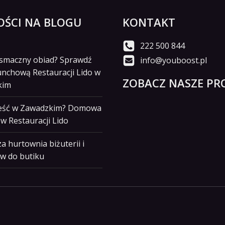
ŚCI NA BLOGU
KONTAKT
222 500 844
i smaczny obiad? Sprawdź
info@youboost.pl
unchową Restauracji Lido w
ZOBACZ NASZE PRO
kim
jeść w Zawadzkim? Domowa
w Restauracji Lido
a hurtownia biżuterii i
w do butiku