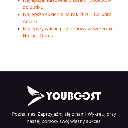
Najlepsza hurtownia biżuterii i dodatków
do butiku
Najlepsze sukienki na rok 2026 - Barbara
Amaro
Najlepszy zakład pogrzebowy w Szczecinie -
Horus i Orkus
Poznaj nas. Zaprzyjaźnij się z nami. Wykreuj przy
naszej pomocy swój własny sukces.