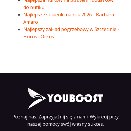
Najlepsza hurtownia biżuterii i dodatków
do butiku
Najlepsze sukienki na rok 2026 - Barbara
Amaro
Najlepszy zakład pogrzebowy w Szczecinie -
Horus i Orkus
Poznaj nas. Zaprzyjaźnij się z nami. Wykreuj przy
naszej pomocy swój własny sukces.