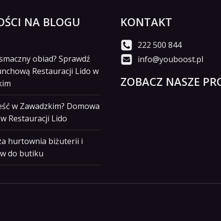
ŚCI NA BLOGU
KONTAKT
222 500 844
i smaczny obiad? Sprawdź
info@youboost.pl
unchową Restauracji Lido w
ZOBACZ NASZE PRO
kim
jeść w Zawadzkim? Domowa
w Restauracji Lido
a hurtownia biżuterii i
w do butiku