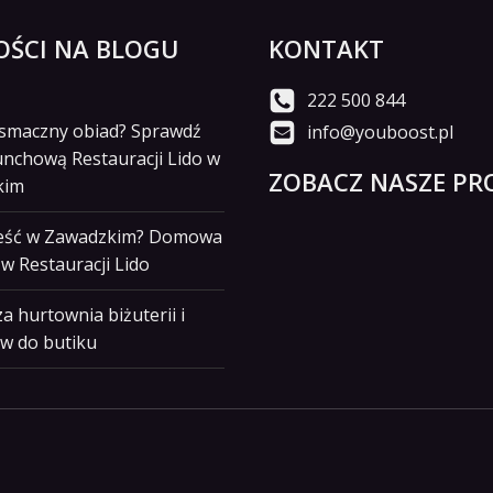
ŚCI NA BLOGU
KONTAKT
222 500 844
i smaczny obiad? Sprawdź
info@youboost.pl
unchową Restauracji Lido w
ZOBACZ NASZE PRO
kim
jeść w Zawadzkim? Domowa
w Restauracji Lido
a hurtownia biżuterii i
w do butiku