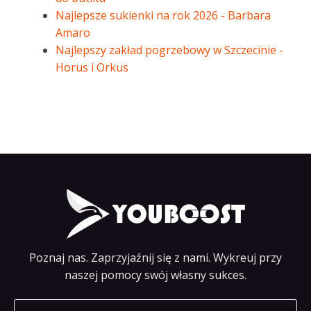
Najlepsze sukienki na rok 2026 - Barbara
Amaro
Najlepszy zakład pogrzebowy w Szczecinie -
Horus i Orkus
Poznaj nas. Zaprzyjaźnij się z nami. Wykreuj przy
naszej pomocy swój własny sukces.