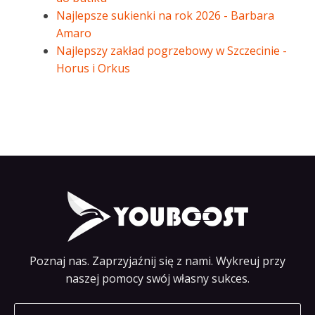
Najlepsze sukienki na rok 2026 - Barbara
Amaro
Najlepszy zakład pogrzebowy w Szczecinie -
Horus i Orkus
Poznaj nas. Zaprzyjaźnij się z nami. Wykreuj przy
naszej pomocy swój własny sukces.