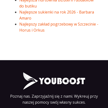
Najlepsza hurtownia biżuterii i dodatków
do butiku
Najlepsze sukienki na rok 2026 - Barbara
Amaro
Najlepszy zakład pogrzebowy w Szczecinie -
Horus i Orkus
Poznaj nas. Zaprzyjaźnij się z nami. Wykreuj przy
naszej pomocy swój własny sukces.