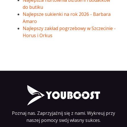
Najlepsza hurtownia biżuterii i dodatków
do butiku
Najlepsze sukienki na rok 2026 - Barbara
Amaro
Najlepszy zakład pogrzebowy w Szczecinie -
Horus i Orkus
Poznaj nas. Zaprzyjaźnij się z nami. Wykreuj przy
naszej pomocy swój własny sukces.