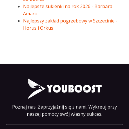
Najlepsze sukienki na rok 2026 - Barbara
Amaro
Najlepszy zakład pogrzebowy w Szczecinie -
Horus i Orkus
Poznaj nas. Zaprzyjaźnij się z nami. Wykreuj przy
naszej pomocy swój własny sukces.