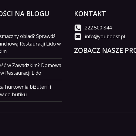
ŚCI NA BLOGU
KONTAKT
222 500 844
i smaczny obiad? Sprawdź
info@youboost.pl
unchową Restauracji Lido w
ZOBACZ NASZE PRO
kim
jeść w Zawadzkim? Domowa
w Restauracji Lido
a hurtownia biżuterii i
w do butiku