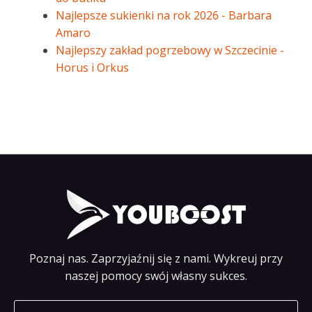
Najlepsze sukienki na rok 2026 - Barbara
Amaro
Najlepszy zakład pogrzebowy w Szczecinie -
Horus i Orkus
Poznaj nas. Zaprzyjaźnij się z nami. Wykreuj przy
naszej pomocy swój własny sukces.