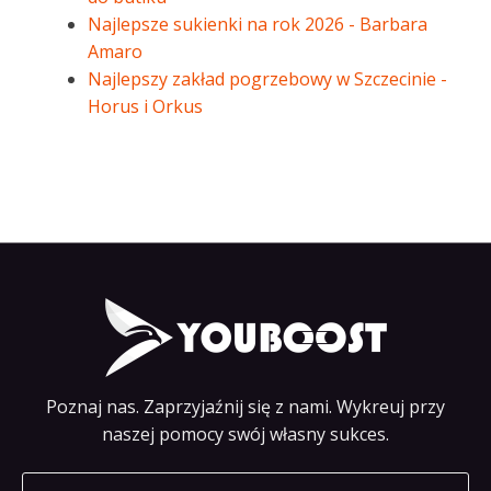
Najlepsze sukienki na rok 2026 - Barbara
Amaro
Najlepszy zakład pogrzebowy w Szczecinie -
Horus i Orkus
Poznaj nas. Zaprzyjaźnij się z nami. Wykreuj przy
naszej pomocy swój własny sukces.