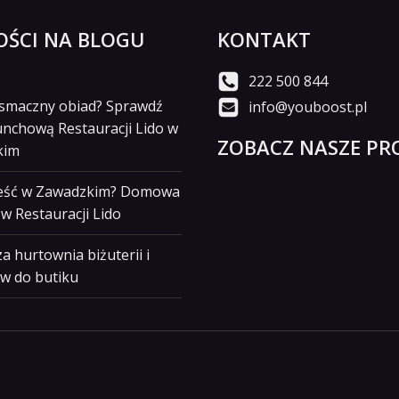
ŚCI NA BLOGU
KONTAKT
222 500 844
i smaczny obiad? Sprawdź
info@youboost.pl
unchową Restauracji Lido w
ZOBACZ NASZE PRO
kim
jeść w Zawadzkim? Domowa
w Restauracji Lido
a hurtownia biżuterii i
w do butiku