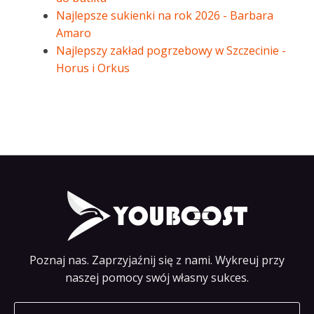
Najlepsze sukienki na rok 2026 - Barbara
Amaro
Najlepszy zakład pogrzebowy w Szczecinie -
Horus i Orkus
Poznaj nas. Zaprzyjaźnij się z nami. Wykreuj przy
naszej pomocy swój własny sukces.