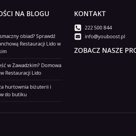
ŚCI NA BLOGU
KONTAKT
222 500 844
i smaczny obiad? Sprawdź
info@youboost.pl
unchową Restauracji Lido w
ZOBACZ NASZE PRO
kim
jeść w Zawadzkim? Domowa
w Restauracji Lido
a hurtownia biżuterii i
w do butiku