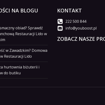
ŚCI NA BLOGU
KONTAKT
222 500 844
i smaczny obiad? Sprawdź
info@youboost.pl
unchową Restauracji Lido w
ZOBACZ NASZE PRO
kim
jeść w Zawadzkim? Domowa
w Restauracji Lido
a hurtownia biżuterii i
w do butiku