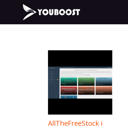
AllTheFreeStock i