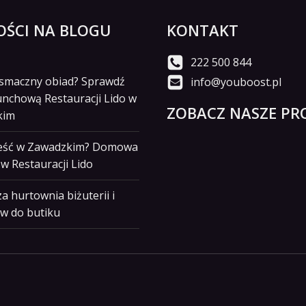
ŚCI NA BLOGU
KONTAKT
222 500 844
i smaczny obiad? Sprawdź
info@youboost.pl
unchową Restauracji Lido w
ZOBACZ NASZE PRO
kim
jeść w Zawadzkim? Domowa
w Restauracji Lido
a hurtownia biżuterii i
w do butiku